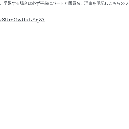
、早退する場合は必ず事前にパートと団員名、理由を明記しこちらのフ
HCxSUmGwUaLYqZ7