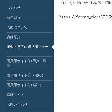
止む得ない理由が生じ欠席、遅刻
お知らせ
https://forms.gle/eV
練習日程
入団について
講師紹介
練習欠席等の連絡用フォー
ム
団員用サイト①(写真・動
画）
団員用サイト②（連絡）
団員用サイト③(楽譜）
講師サイト
お問い合わせ