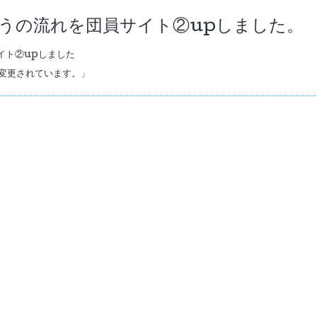
ゅうの流れを団員サイト②upしました。
イト②upしました
変更されています。」