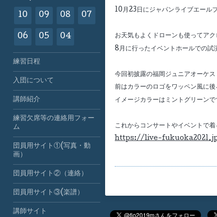
10月23日にジャパンライブエー
10
09
08
07
06
05
04
お天気もよくドローンも使ってアク
8月に行ったイベントホールでの試演
練習日程
今回初披露の福岡ジュニアオーケス
入団について
前はカラーのロゴをワッペン風に後
講師紹介
イメージカラーはミントグリーンで
練習欠席等の連絡用フォー
これからコンサートやイベントで着
ム
https://live-fukuoka2021.j
団員用サイト①(写真・動
画）
団員用サイト②（連絡）
団員用サイト③(楽譜）
講師サイト