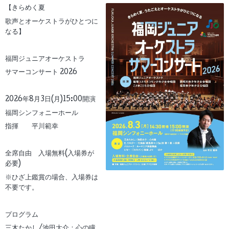
【きらめく夏
歌声とオーケストラがひとつに
なる】
福岡ジュニアオーケストラ
サマーコンサート 2026
2026年8月3日(月)15:00開演
福岡シンフォニーホール
指揮 平川範幸
全席自由 入場無料(入場券が
必要)
※ひざ上鑑賞の場合、入場券は
不要です。
プログラム
三木たかし/池田大介：心の瞳