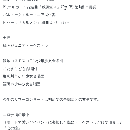
E.エルガー：行進曲「威風堂々」Op.39 第1番 ニ長調
バルトーク：ルーマニア民俗舞曲
ビゼー：「カルメン」 組曲 より ほか
出演
福岡ジュニアオーケストラ
飯塚コスモスコモン少年少女合唱団
こだまこども合唱団
那珂川市少年少女合唱団
福岡市少年少女合唱団
今年のサマーコンサートは初めての合唱団との共演です。
コロナ禍の最中
リモートで繋いだイベントに参加した際にオーケストラだけで演奏した
「心の瞳」